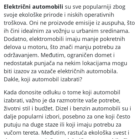
Električni automobili
su sve popularniji zbog
svoje ekološke prirode i niskih operativnih
troškova. Oni ne proizvode emisije iz auspuha, što
ih čini idealnim za vožnju u urbanim sredinama.
Dodatno, elektromobili imaju manje pokretnih
delova u motoru, što znači manju potrebu za
održavanjem. Međutim, ograničen domet i
nedostatak punjača na nekim lokacijama mogu
biti izazov za vozače električnih automobila.
Dakle, koji automobil izabrati?
Kada donosite odluku o tome koji automobil
izabrati, važno je da razmotrite vaše potrebe,
životni stil i budžet. Dizel i benzin automobili su i
dalje popularni izbori, posebno za one koji često
putuju na duge staze ili koji imaju potrebu za
vučom tereta. Međutim, rastuća ekološka svest i