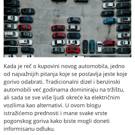
Kada je reč o kupovini novog automobila, jedno
od najvažnijih pitanja koje se postavlja jeste koje
gorivo odabrati. Tradicionalni dizel i benzinski
automobili već godinama dominiraju na tržištu,
ali sada se sve više ljudi okreće ka električnim
vozilima kao alternativi. U ovom blogu
istražićemo prednosti i mane svake vrste
pogonskog goriva kako biste mogli doneti
informisanu odluku.