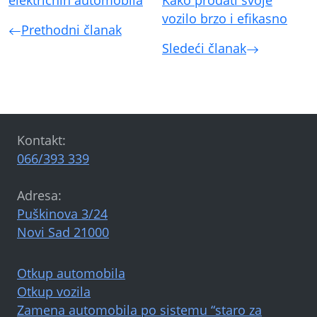
električnih automobila
Kako prodati svoje
vozilo brzo i efikasno
Prethodni članak
Sledeći članak
Kontakt:
066/393 339
Adresa:
Puškinova 3/24
Novi Sad 21000
Otkup automobila
Otkup vozila
Zamena automobila po sistemu “staro za