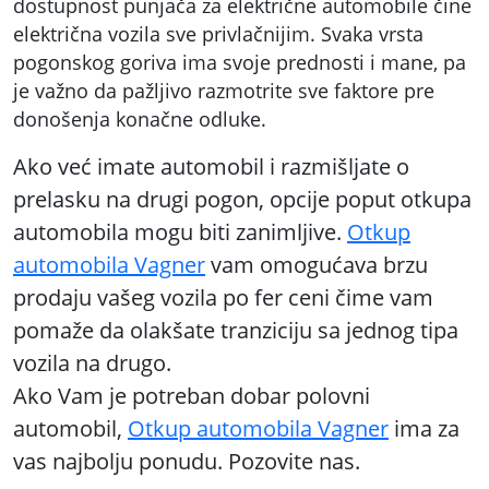
dostupnost punjača za električne automobile čine
električna vozila sve privlačnijim. Svaka vrsta
pogonskog goriva ima svoje prednosti i mane, pa
je važno da pažljivo razmotrite sve faktore pre
donošenja konačne odluke.
Ako već imate automobil i razmišljate o
prelasku na drugi pogon, opcije poput otkupa
automobila mogu biti zanimljive.
Otkup
automobila Vagner
vam omogućava brzu
prodaju vašeg vozila po fer ceni čime vam
pomaže da olakšate tranziciju sa jednog tipa
vozila na drugo.
Ako Vam je potreban dobar polovni
automobil,
Otkup automobila Vagner
ima za
vas najbolju ponudu. Pozovite nas.