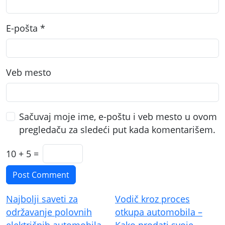
E-pošta
*
Veb mesto
Sačuvaj moje ime, e-poštu i veb mesto u ovom
pregledaču za sledeći put kada komentarišem.
10 + 5 =
Kretanje
Najbolji saveti za
Vodič kroz proces
članka
održavanje polovnih
otkupa automobila –