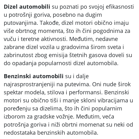
Dizel automobili
su poznati po svojoj efikasnosti
u potrošnji goriva, posebno na dugim
putovanjima. Takođe, dizel motori obično imaju
više obrtnog momenta, što ih čini pogodnima za
vuču i teretne aktivnosti. Međutim, nedavne
zabrane dizel vozila u gradovima širom sveta i
zabrinutost zbog emisija štetnih gasova doveli su
do opadanja popularnosti dizel automobila.
Benzinski automobili
su i dalje
najrasprostranjeniji na putevima. Oni nude širok
spektar modela, stilova i performansi. Benzinski
motori su obično tiši i manje skloni vibracijama u
poređenju sa dizelima, što ih čini popularnim
izborom za gradske vožnje. Međutim, veća
potrošnja goriva i niži obrtni momenat su neki od
nedostataka benzinskih automobila.