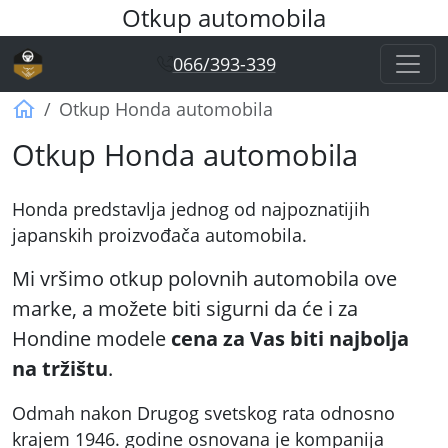
Otkup automobila
066/393-339
Otkup automobila Vagner
Otkup Honda automobila
Otkup Honda automobila
Honda predstavlja jednog od najpoznatijih
japanskih proizvođača automobila.
Mi vršimo otkup polovnih automobila ove
marke, a možete biti sigurni da će i za
Hondine modele
cena za Vas biti najbolja
na tržištu
.
Odmah nakon Drugog svetskog rata odnosno
krajem 1946. godine osnovana je kompanija