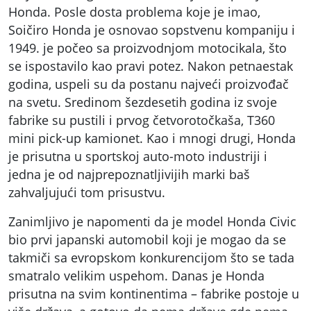
Honda. Posle dosta problema koje je imao,
Soičiro Honda je osnovao sopstvenu kompaniju i
1949. je počeo sa proizvodnjom motocikala, što
se ispostavilo kao pravi potez. Nakon petnaestak
godina, uspeli su da postanu najveći proizvođač
na svetu. Sredinom šezdesetih godina iz svoje
fabrike su pustili i prvog četvorotočkaša, T360
mini pick-up kamionet. Kao i mnogi drugi, Honda
je prisutna u sportskoj auto-moto industriji i
jedna je od najprepoznatljivijih marki baš
zahvaljujući tom prisustvu.
Zanimljivo je napomenti da je model Honda Civic
bio prvi japanski automobil koji je mogao da se
takmiči sa evropskom konkurencijom što se tada
smatralo velikim uspehom. Danas je Honda
prisutna na svim kontinentima – fabrike postoje u