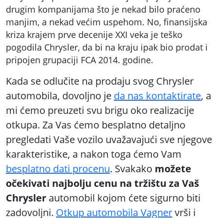
drugim kompanijama što je nekad bilo praćeno
manjim, a nekad većim uspehom. No, finansijska
kriza krajem prve decenije XXI veka je teško
pogodila Chrysler, da bi na kraju ipak bio prodat i
pripojen grupaciji FCA 2014. godine.
Kada se odlučite na prodaju svog Chrysler
automobila, dovoljno je
da nas kontaktirate
, a
mi ćemo preuzeti svu brigu oko realizacije
otkupa. Za Vas ćemo besplatno detaljno
pregledati Vaše vozilo uvažavajući sve njegove
karakteristike, a nakon toga ćemo Vam
besplatno dati procenu
. Svakako
možete
očekivati najbolju cenu na tržištu za Vaš
Chrysler
automobil kojom ćete sigurno biti
zadovoljni.
Otkup automobila Vagner
vrši i