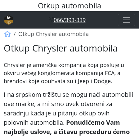
Otkup automobila
066/393-339
Otkup automobila Vagner
Otkup Chrysler automobila
Otkup Chrysler automobila
Chrysler je američka kompanija koja posluje u
okviru većeg konglomerata kompanija FCA, a
brendovi koje obuhvata su i Jeep i Dodge.
I na srpskom tržištu se mogu naći automobili
ove marke, a mi smo uvek otvoreni za
saradnju kada je u pitanju otkup ovih
polovnih automobila.
Ponudićemo Vam
najbolje uslove, a čitavu proceduru ćemo