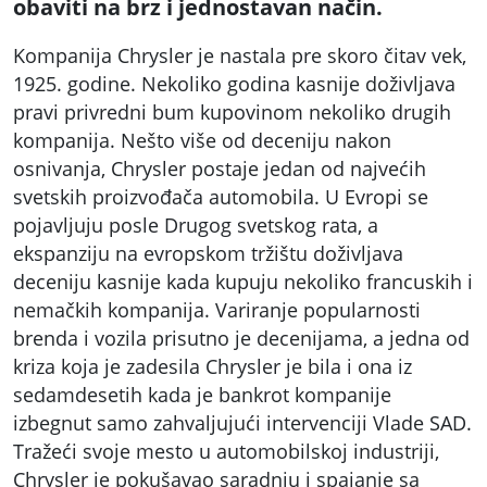
obaviti na brz i jednostavan način.
Kompanija Chrysler je nastala pre skoro čitav vek,
1925. godine. Nekoliko godina kasnije doživljava
pravi privredni bum kupovinom nekoliko drugih
kompanija. Nešto više od deceniju nakon
osnivanja, Chrysler postaje jedan od najvećih
svetskih proizvođača automobila. U Evropi se
pojavljuju posle Drugog svetskog rata, a
ekspanziju na evropskom tržištu doživljava
deceniju kasnije kada kupuju nekoliko francuskih i
nemačkih kompanija. Variranje popularnosti
brenda i vozila prisutno je decenijama, a jedna od
kriza koja je zadesila Chrysler je bila i ona iz
sedamdesetih kada je bankrot kompanije
izbegnut samo zahvaljujući intervenciji Vlade SAD.
Tražeći svoje mesto u automobilskoj industriji,
Chrysler je pokušavao saradnju i spajanje sa