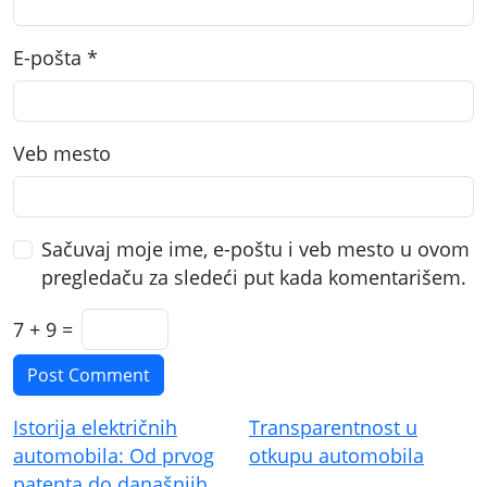
E-pošta
*
Veb mesto
Sačuvaj moje ime, e-poštu i veb mesto u ovom
pregledaču za sledeći put kada komentarišem.
7 + 9 =
Kretanje
Istorija električnih
Transparentnost u
članka
automobila: Od prvog
otkupu automobila
patenta do današnjih