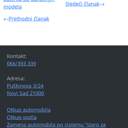
Sledeći članak
modela
Prethodni članak
Kontakt:
066/393 339
Adresa:
Puškinova 3/24
Novi Sad 21000
Otkup automobila
Otkup vozila
Zamena automobila po sistemu “staro za