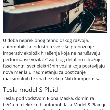
U doba neprekidnog tehnološkog razvoja,
automobilska industrija sve više prepoznaje
imperativ ekoloških rešenja koja ne narušavaju
performanse vozila. Ovaj blog detaljno istražuje
fascinantni svet električnih vozila koja postavljaju
nova merila u nadmetanju za postizanje
maksimalnih brzina bez ekoloških kompromisa.
Tesla model S Plaid
Tesla, pod vođstvom Elona Maska, dominira
tržištem električnih automobila, a Model S Plaid je