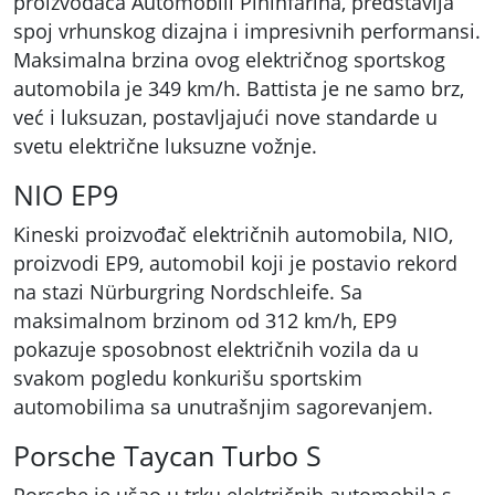
proizvođača Automobili Pininfarina, predstavlja
spoj vrhunskog dizajna i impresivnih performansi.
Maksimalna brzina ovog električnog sportskog
automobila je 349 km/h. Battista je ne samo brz,
već i luksuzan, postavljajući nove standarde u
svetu električne luksuzne vožnje.
NIO EP9
Kineski proizvođač električnih automobila, NIO,
proizvodi EP9, automobil koji je postavio rekord
na stazi Nürburgring Nordschleife. Sa
maksimalnom brzinom od 312 km/h, EP9
pokazuje sposobnost električnih vozila da u
svakom pogledu konkurišu sportskim
automobilima sa unutrašnjim sagorevanjem.
Porsche Taycan Turbo S