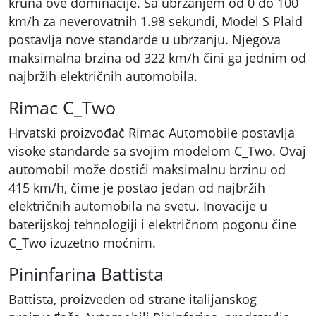
kruna ove dominacije. Sa ubrzanjem od 0 do 100
km/h za neverovatnih 1.98 sekundi, Model S Plaid
postavlja nove standarde u ubrzanju. Njegova
maksimalna brzina od 322 km/h čini ga jednim od
najbržih električnih automobila.
Rimac C_Two
Hrvatski proizvođač Rimac Automobile postavlja
visoke standarde sa svojim modelom C_Two. Ovaj
automobil može dostići maksimalnu brzinu od
415 km/h, čime je postao jedan od najbržih
električnih automobila na svetu. Inovacije u
baterijskoj tehnologiji i električnom pogonu čine
C_Two izuzetno moćnim.
Pininfarina Battista
Battista, proizveden od strane italijanskog