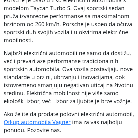
Porsche je ušao u trku električnih automobila s
modelom Taycan Turbo S. Ovaj sportski sedan
pruža izvanredne performanse sa maksimalnom
brzinom od 260 km/h. Porsche je uspeo da očuva
sportski duh svojih vozila i u okvirima električne
mobilnosti.
Najbrži električni automobili ne samo da dostižu,
već i prevazilaze performanse tradicionalnih
sportskih automobila. Ova vozila postavljaju nove
standarde u brzini, ubrzanju i inovacijama, dok
istovremeno smanjuju negativan uticaj na životnu
sredinu. Električna mobilnost nije više samo
ekološki izbor, već i izbor za ljubitelje brze vožnje.
Ako želite da prodate polovni električni automobil,
Otkup automobila Vagner
ima za vas najbolju
ponudu. Pozovite nas.